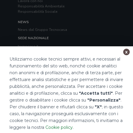
Lavora con noi
Responsabilità Ambientale
Responsabilità Sociale
NEWS
News dal Gruppo Tecnocasa
SEDE NAZIONALE
tecnocasa.it
tecnorete.it
x
kiron.it
Utilizziamo cookie tecnici sempre attivi, e necessari al
funzionamento del sito web, nonché cookie analitici
TECNOCASA NEL MONDO
non anonimi e di profilazione, anche di terza parte, per
Italia
,
Spagna
,
Ungheria
,
Messico
,
Polonia
,
Francia
,
effettuare analisi statistiche e per permettere di inviare
Tunisia
,
Thailandia
,
Repubblica di San Marino
pubblicità, anche personalizzata. Per accettare i cookie
Impostazioni Cookies
analitici e di profilazione, clicca su
"Accetta tutti"
. Per
gestire o disabilitare i cookie clicca su
"Personalizza"
.
Per chiudere il banner e rifiutarli clicca su
"X"
; in questo
caso, la navigazione proseguirà esclusivamente con i
cookie tecnici. Per maggiori informazioni, ti invitiamo a
leggere la nostra
Cookie policy
.