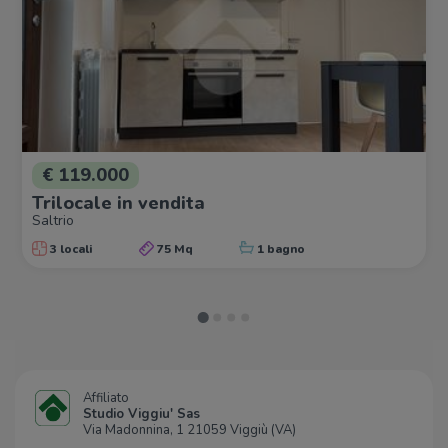
€ 119.000
Trilocale in vendita
Saltrio
3 locali
75 Mq
1 bagno
Affiliato
Studio Viggiu' Sas
Via Madonnina, 1 21059 Viggiù (VA)