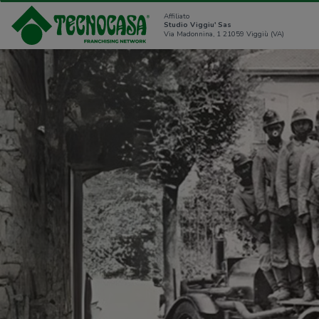
Affiliato
Studio Viggiu' Sas
Via Madonnina, 1 21059 Viggiù (VA)